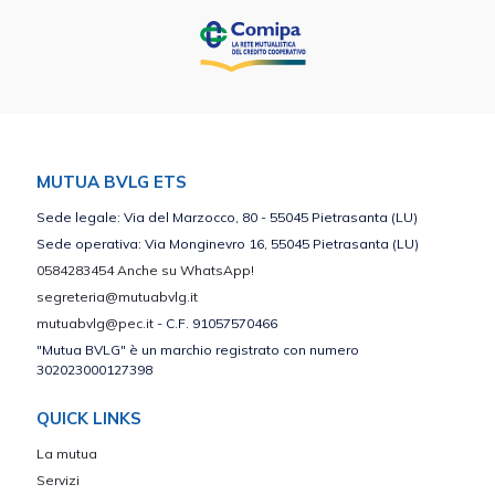
MUTUA BVLG ETS
Sede legale: Via del Marzocco, 80 - 55045 Pietrasanta (LU)
Sede operativa: Via Monginevro 16, 55045 Pietrasanta (LU)
0584283454 Anche su WhatsApp!
segreteria@mutuabvlg.it
mutuabvlg@pec.it
- C.F. 91057570466
"Mutua BVLG" è un marchio registrato con numero
302023000127398
QUICK LINKS
La mutua
Servizi